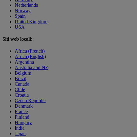
Netherlands
Norway
Spain
United Kingdom
USA
Siti web locali:
Africa (French)
Africa (English)
Argentina
Australia and NZ
Belgium
Brazil
Canada
Chile
Croatia
Czech Republic
Denmark
France
Finland
Hungary
India
Japan