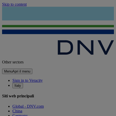
Skip to content
Other sectors
Menu
Apri il menu
Sign in to Veracity
Italy
Siti web principali
Global - DNV.com
China
Germany