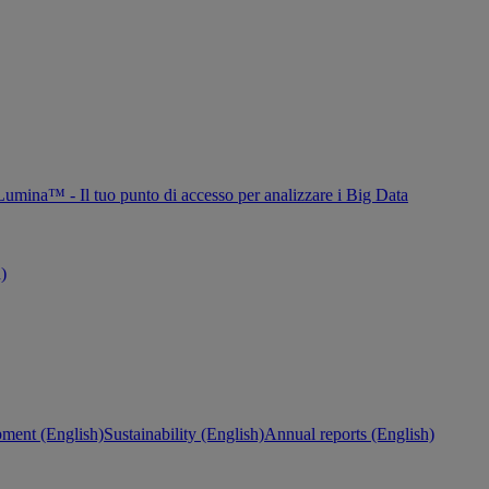
Lumina™ - Il tuo punto di accesso per analizzare i Big Data
h)
ment (English)
Sustainability (English)
Annual reports (English)