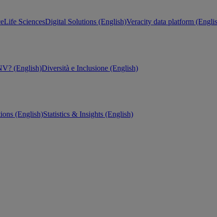
ce
Life Sciences
Digital Solutions (English)
Veracity data platform (Engli
V? (English)
Diversità e Inclusione (English)
tions (English)
Statistics & Insights (English)