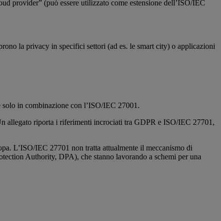
cloud provider” (può essere utilizzato come estensione dell’ISO/IEC
ono la privacy in specifici settori (ad es. le smart city) o applicazioni
le solo in combinazione con l’ISO/IEC 27001.
Un allegato riporta i riferimenti incrociati tra GDPR e ISO/IEC 27701,
’Europa. L’ISO/IEC 27701 non tratta attualmente il meccanismo di
Protection Authority, DPA), che stanno lavorando a schemi per una