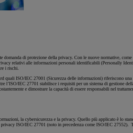
e domanda di protezione della privacy. Con le nuove normative, come 
 privacy relativi alle informazioni personali identificabili (Personally Ide
re i rischi.
ard quali ISO/IEC 27001 (Sicurezza delle informazioni) riferiscono una 
entre l’ISO/IEC 27701 stabilisce i requisiti per un sistema di gestione d
antemente e dimostrare la capacità di essere responsabili nel trattament
ormazioni, la cybersicurezza e la privacy. Quello più applicato è lo sta
la privacy ISO/IEC 27701 (noto in precedenza come ISO/IEC 27552). Tra gl