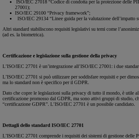
ISO/IEC 27018 “Codice di condotta per la protezione delle PII (
27001);
ISO/IEC 29100 “Privacy framework”;
ISO/IEC 29134 “Linee guida per la valutazione dell’impatto su
Altri standard stabiliscono requisiti legislativi su temi come l’anonimiz
(ad es. la biometrica).
Certificazione e legislazione sulla gestione della privacy
L’ISO/IEC 27701 è un’integrazione all’ISO/IEC 27001: i due standar
L’ISO/IEC 27701 si può utilizzare per soddisfare requisiti e per dimos
ma lo standard non è specifico per il GDPR.
Dato che copre le legislazioni sulla privacy di tutto il mondo, è utile
certificazione promosso dal GDPR, ma sono attivi gruppi di studio, ch
“certificazione GDPR”. L’ISO/IEC 27701 è un possibile candidato.
Dettagli dello standard ISO/IEC 27701
L’ISO/IEC 27701 comprende i requisiti dei sistemi di gestione delle PI