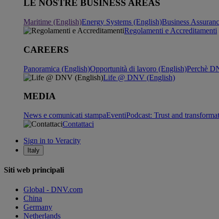
LE NOSTRE BUSINESS AREAS
Maritime (English)
Energy Systems (English)
Business Assuran
Regolamenti e Accreditamenti
CAREERS
Panoramica (English)
Opportunità di lavoro (English)
Perchè DN
Life @ DNV (English)
MEDIA
News e comunicati stampa
Eventi
Podcast: Trust and transforma
Contattaci
Sign in to Veracity
Italy
Siti web principali
Global - DNV.com
China
Germany
Netherlands