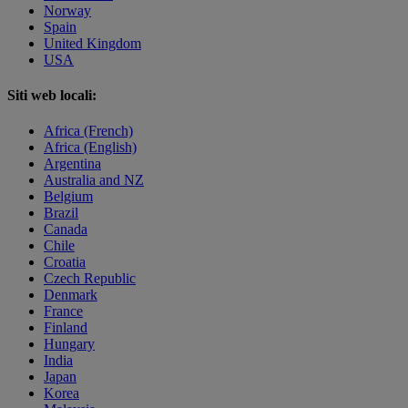
Norway
Spain
United Kingdom
USA
Siti web locali:
Africa (French)
Africa (English)
Argentina
Australia and NZ
Belgium
Brazil
Canada
Chile
Croatia
Czech Republic
Denmark
France
Finland
Hungary
India
Japan
Korea