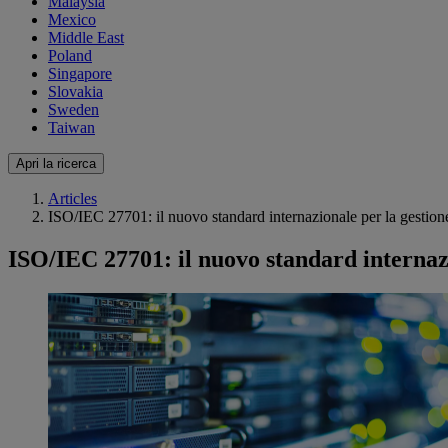
Malaysia
Mexico
Middle East
Poland
Singapore
Slovakia
Sweden
Taiwan
Apri la ricerca
Articles
ISO/IEC 27701: il nuovo standard internazionale per la gestion
ISO/IEC 27701: il nuovo standard internazi