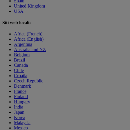
Spain
United Kingdom
USA
Siti web locali:
Africa (French)
Africa (English)
Argentina
Australia and NZ
Belgium
Brazil
Canada
Chile
Croatia
Czech Republic
Denmark
France
Finland
Hungary
India
Japan
Korea
Malaysia
Mexico